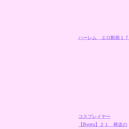
ハーレム エロ動画１７
コスプレイヤー
【Byoru】２１ 葬送の