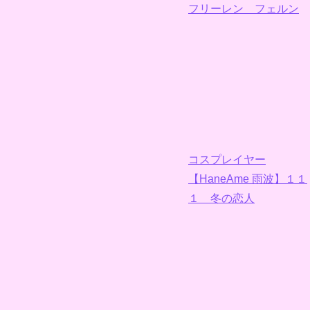
フリーレン フェルン
コスプレイヤー
【HaneAme 雨波】１１
１ 冬の恋人